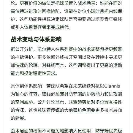
论。更有价值的做法是把球员置入战术场景：谁能在面对
高位持球进攻时回撤协防、谁能在对位小球时承担内线保
护，这些功能性指标决定球队是否需要通过培养青年锋线
或引入体系兼容者来完成换代。
战术变动与体系影响
据公开分析，凯尔特人在系列赛中的战术调整包括更频繁
的挡拆保护、更多依赖外线拉开空间以及在转换中寻求更
加快速的轮转。对锋线而言，这些调整提出了更高的运动
能力和投射稳定性要求。
具体到体系影响，若球队希望在未来继续对抗以Giannis
为轴心的阵容，锋线必须兼具防守端的协防能力和进攻端
的空间威胁。公开讨论显示，联盟趋势是对多位置互换性
的青睐，这也意味着传统的大前锋角色需要更多技术层面
的延展。
战术层面的权衡不可避免地影响人员使用：防守端优先级