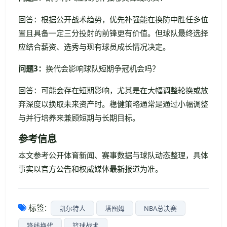
回答：根据公开战术趋势，优先补强能在换防中胜任多位
置且具备一定三分投射的前锋更有价值。但球队最终选择
应结合薪资、选秀与现有球员成长情况决定。
问题3：
换代会影响球队短期争冠机会吗？
回答：可能会存在短期影响，尤其是在大幅调整轮换或放
弃深度以换取未来资产时。稳健策略通常是通过小幅调整
与并行培养来兼顾短期与长期目标。
参考信息
本文参考公开体育新闻、赛事数据与球队动态整理，具体
事实以官方公告和权威媒体最新报道为准。
标签:
凯尔特人
塔图姆
NBA总决赛
锋线换代
篮球战术