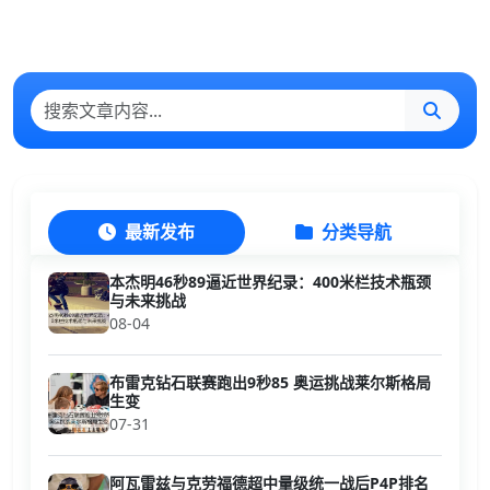
最新发布
分类导航
本杰明46秒89逼近世界纪录：400米栏技术瓶颈
与未来挑战
08-04
布雷克钻石联赛跑出9秒85 奥运挑战莱尔斯格局
生变
07-31
阿瓦雷兹与克劳福德超中量级统一战后P4P排名