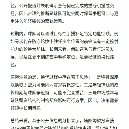
径。公开报道并未明确示意任何已完成的重磅引援或交
易，因此合理的推断是球队可能会同时保留争冠窗口与逐
步注入年轻锋线的双轨策略。
短期内，球队可以通过目标性引援补足特定功能空缺，例
如寻求能在防守轮换中胜任多个位置的前锋或有一定投射
能力的轮换大前锋。长期来看，借助选秀与青年球员发
展、以及在夏季训练营中明确定位，是更稳健的换代路
径。
值得注意的是，换代过程中存在若干风险：一是牺牲深度
以换取即战力可能削弱常规赛稳定性；二是年轻锋线的成
长周期与球队争冠窗口可能不完全重合；三是市场成本与
球队薪资结构的制约都会影响可行方案。因此，决策需兼
顾短中长期目标。
总结来看，基于公开信息的分析显示，塔图姆被报道获
FMVP并不能替代对锋线结构的系统性审视。凯尔特人如