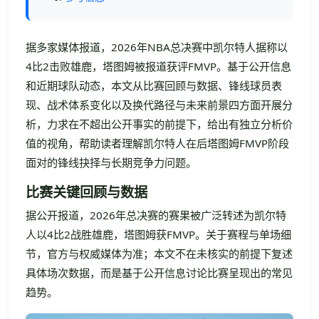
据多家媒体报道，2026年NBA总决赛中凯尔特人据称以
4比2击败雄鹿，塔图姆被报道获评FMVP。基于公开信息
和近期球队动态，本文从比赛回顾与数据、锋线球员表
现、战术体系变化以及换代路径与未来前景四方面开展分
析，力求在不超出公开事实的前提下，给出有独立分析价
值的视角，帮助读者理解凯尔特人在后塔图姆FMVP阶段
面对的锋线抉择与长期竞争力问题。
比赛关键回顾与数据
据公开报道，2026年总决赛的赛果被广泛转述为凯尔特
人以4比2战胜雄鹿，塔图姆获FMVP。关于赛程与单场细
节，官方与权威媒体为准；本文不在未核实的前提下复述
具体场次数据，而是基于公开信息讨论比赛呈现出的常见
趋势。