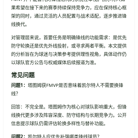
果希望在接下来的赛季持续保持竞争力，应在保持核心框
架的同时，通过灵活的人员配置与战术适配，逐步推进锋
线换代。
对管理层来说，首要任务是明确锋线的功能需求：是优先
防守轮换还是优先外线投射，或寻求两者平衡。本文提供
的分析旨在为球迷与决策参考提供理性视角，具体动作仍
以球队官方公告与权威媒体后续报道为准。
常见问题
问题1：
塔图姆获FMVP是否意味着凯尔特人不需要换锋
线？
回答：不完全是。塔图姆作为核心对球队影响重大，但锋
线换代更多涉及阵容深度、防守结构与长期竞争力。公开
信息提示球队仍需评估轮换多样性与替补功能。
问题2：
凯尔特人应优先补强哪类锋线球员？