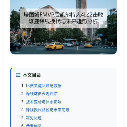
本文目录
比赛关键回顾与数据
锋线球员表现评估
战术变动与体系影响
锋线换代路径与未来前景
常见问题
参考信息