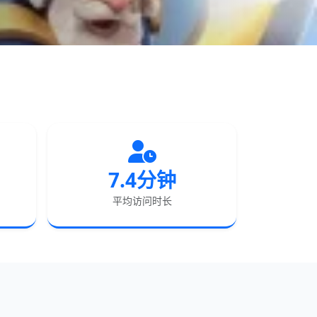
7.4分钟
平均访问时长