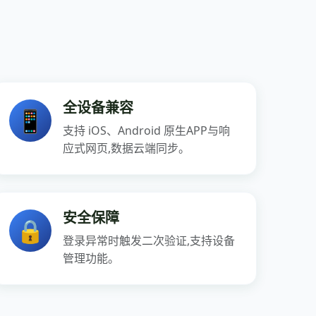
全设备兼容
📱
支持 iOS、Android 原生APP与响
应式网页,数据云端同步。
安全保障
🔒
登录异常时触发二次验证,支持设备
管理功能。