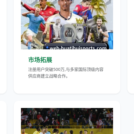
市场拓展
注册用户突破500万,与多家国际顶级内容
供应商建立战略合作。