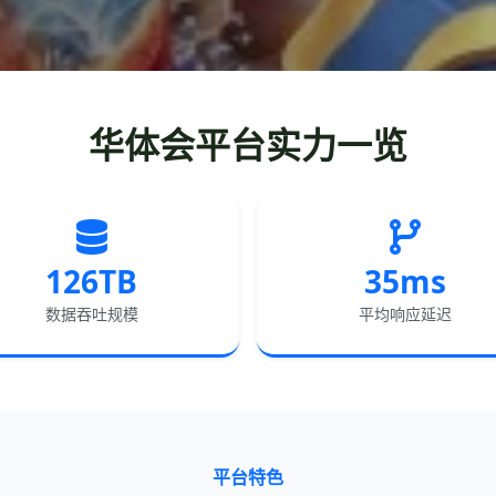
华体会平台实力一览
126TB
35ms
数据吞吐规模
平均响应延迟
平台特色