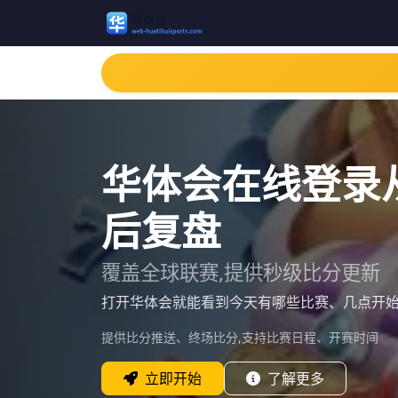
华体会在线登录
后复盘
覆盖全球联赛,提供秒级比分更新
打开华体会就能看到今天有哪些比赛、几点开
提供比分推送、终场比分,支持比赛日程、开赛时间
立即开始
了解更多