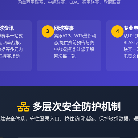
涵盖西甲联赛、中超联赛、CBA、德甲联赛、欧冠联赛
球资讯
网球赛事
专业
3
4
球赛事一站式
紧跟ATP、WTA最新动
从LPL到
台,涵盖战报、
态,提供赛前预告与赛
BLAS
数据等多元内
中战况报道,让您了解
联赛一
把握赛场动
网坛每一刻。
电竞文
多层次安全防护机制
搭建安全体系，守住登录入口、稳住访问链路、保护敏感数据，