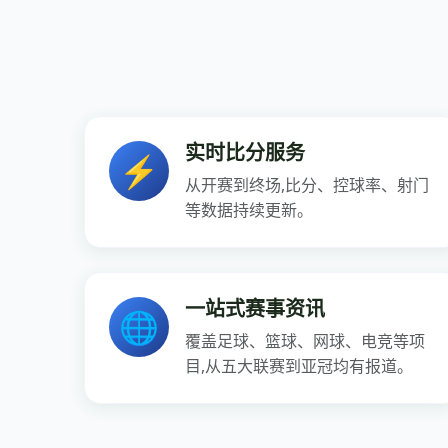
实时比分服务
⚡
从开赛到终场,比分、控球率、射门
等数据持续更新。
一站式赛事资讯
🌐
覆盖足球、篮球、网球、电竞等项
目,从五大联赛到亚冠均有报道。