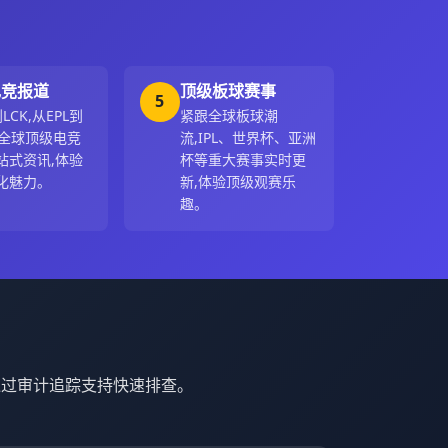
电竞报道
顶级板球赛事
5
LCK,从EPL到
紧跟全球板球潮
T,全球顶级电竞
流,IPL、世界杯、亚洲
站式资讯,体验
杯等重大赛事实时更
化魅力。
新,体验顶级观赛乐
趣。
通过审计追踪支持快速排查。