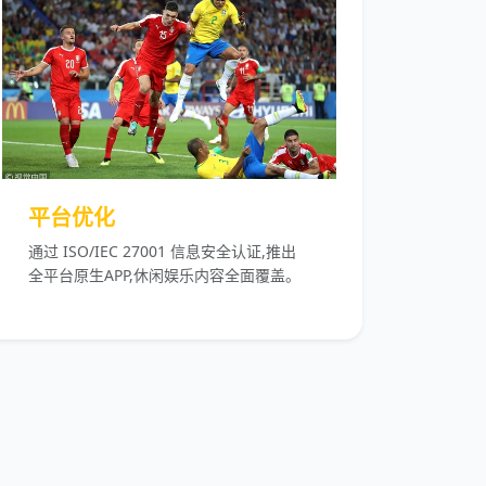
平台优化
通过 ISO/IEC 27001 信息安全认证,推出
全平台原生APP,休闲娱乐内容全面覆盖。