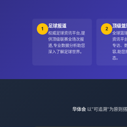
足球报道
顶级篮
1
2
权威足球资讯平台,提
全球篮
供顶级联赛全场次报
资讯平
道,专业数据分析助您
专访、
深入了解足球世界。
容,助您
态。
华体会
以"可追溯"为原则