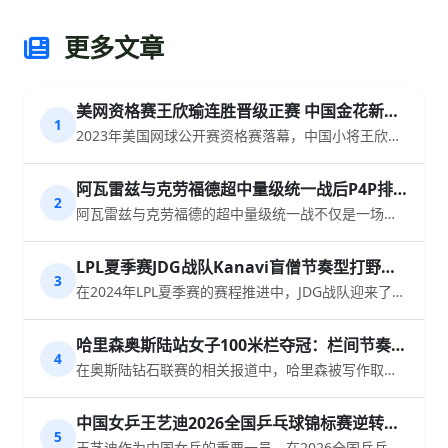
更多文章
美网资格赛王欣瑜连胜晋级正赛 中国金花新星崛起解析
1
2023年美国网球公开赛资格赛落幕，中国小将王欣瑜以连胜三场的战绩成功闯入正赛，成为继郑钦文、张帅之后又一位亮相法拉盛公园的中国金花。从青少年排名前十到如今突破大满贯资格赛，王欣瑜...
阿瓦雷兹与克劳福德超中量级统一战后P4P排名争议
2
阿瓦雷兹与克劳福德的超中量级统一战不仅是一场冠军归属之争，更成为当代拳坛P4P排名争议的核心焦点。两位拳手均以全胜战绩进入决赛，且在各自领域拥有显著统治力。阿瓦雷兹以重拳威力和高对...
LPL夏季赛JDG战队Kanavi盲僧节奏型打野回归与队伍前期优势构建
3
在2024年LPL夏季赛的赛程推进中，JDG战队迎来了关键性调整——核心打野Kanavi正式回归赛场，执掌盲僧位置。这一变动不仅是人员轮换，更标志着队伍在战术风格上的重新定位。从过...
哈里森奥斯陆站女子100米栏夺冠：栏间节奏细化与战术影响解析
4
在奥斯陆钻石联赛的相关报道中，哈里森被写作取得本场女子100米栏的领先成绩。无论单次成绩如何，栏间节奏始终是短跨栏项目中决定效率与稳定性的关键变量。本文将围绕栏间步数、步频与落地时...
中国女乒王艺迪2026全国乒乓球锦标赛逆转晋级状态波动深入解析
5
王艺迪作为中国女乒的重要一员，在2026全国乒乓球锦标赛中经历了一场充满波折的比赛。她在比赛中展现了出色的逆转能力，最终成功晋级，然而其状态波动也引发了关注。本文将从多个角度对王艺...