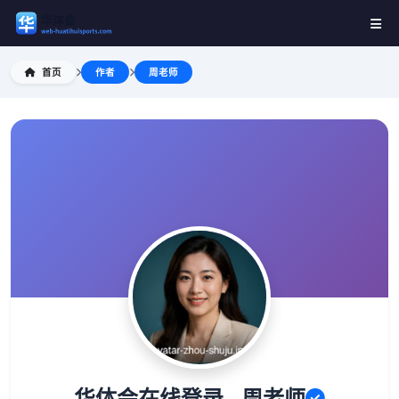
首页
作者
周老师
华体会在线登录 - 周老师